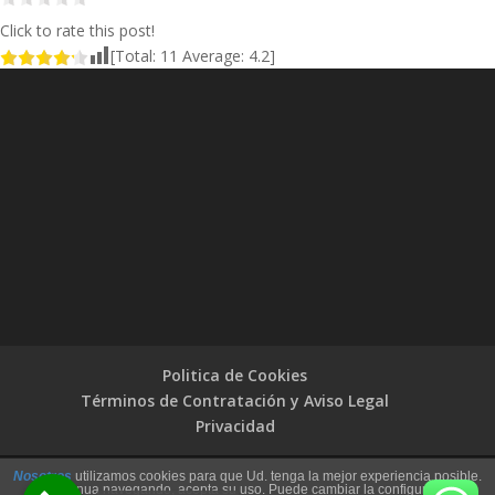
Click to rate this post!
[Total:
11
Average:
4.2
]
Politica de Cookies
Términos de Contratación y Aviso Legal
Privacidad
Nosotros
utilizamos cookies para que Ud. tenga la mejor experiencia posible.
Copyright © Fausto Abogados | Rights Reserved
Si continua navegando, acepta su uso. Puede cambiar la configuración,