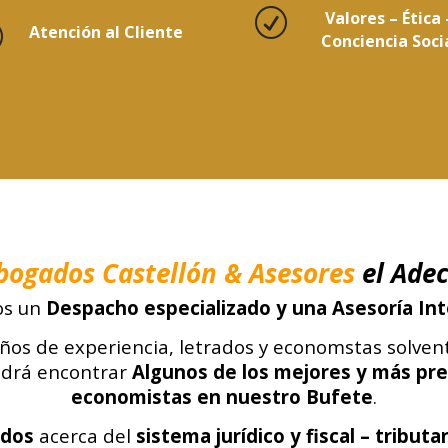
R
Valores – Ética 
R
Atención al Cliente
Conciencia Soci
bogados Castellón
& Asesores
el Ade
s un
Despacho especializado y una Asesoría Int
años de experiencia, letrados y economstas solven
odrá encontrar
Algunos de los mejores y más pr
economistas en nuestro Bufete
.
ndos
acerca del
sistema jurídico y fiscal – tributa