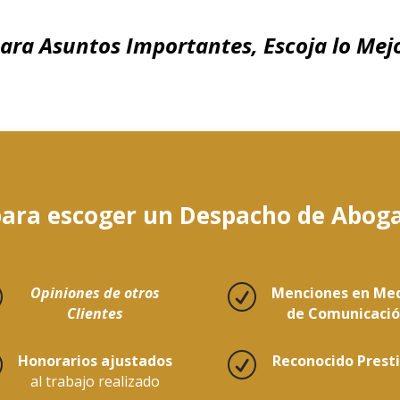
ara Asuntos Importantes, Escoja lo Mej
para escoger un Despacho de Aboga
R
Opiniones de otros
R
Menciones en Me
Clientes
de Comunicaci
R
Honorarios ajustados
R
Reconocido Prest
al trabajo realizado