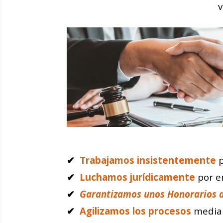
v
✔
Trabajamos insistentemente
✔
Luchamos jurídicamente
por e
✔
Garantizamos unos Honorarios aj
✔
Agilizamos los procesos
media