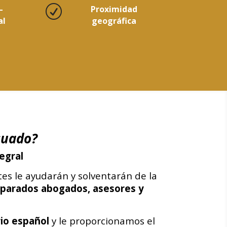
–
R
Proximidad
al
geográfica
cuado?
egral
tes le ayudarán y solventarán de la
eparados abogados, asesores y
rio español
y le proporcionamos el