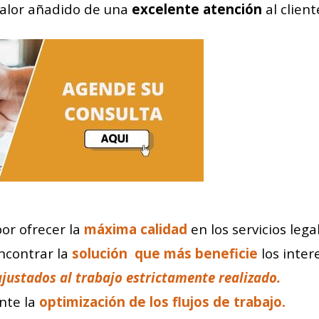
alor añadido de una
excelente atención
al client
por ofrecer la
máxima calidad
en los servicios le
ncontrar la
solución que más beneficie
los inte
ustados al trabajo estrictamente realizado.
nte la
optimización de los flujos de trabajo.