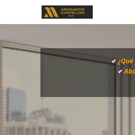
¿Qué 
✔
Abo
✔