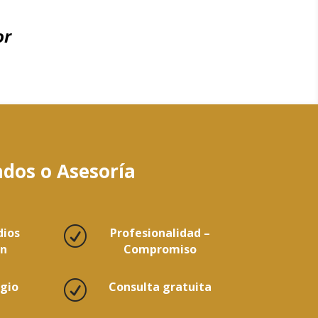
or
dos o Asesoría
dios
R
Profesionalidad –
ón
Compromiso
igio
R
Consulta gratuita