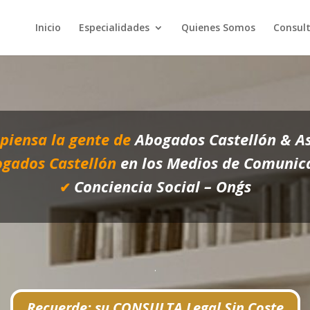
Inicio
Especialidades
Quienes Somos
Consult
piensa la gente de
Abogados Castellón & A
gados Castellón
en los Medios de Comunic
Conciencia Social – Ong´s
✔
.
Recuerde: su CONSULTA Legal Sin Coste